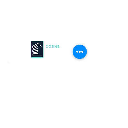
+6010-271 5288
ask@cobnb.com.my
100 أ - 100 ج، جالان إمبي، WP، 55100
كوالالمبور، ولاية بيرسكوتوان كوالالمبور
-W (C) 2025.
COBNB SDN BHD – رقم تسجيل الشركة
1231917
جميع الحقوق محفوظة
سياسة الخصوصية