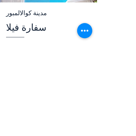
مدينة كوالالمبور
سفارة فيلا
يرجى النقر على زر "معرفة المزيد" لمشاهدة المزيد من الصور
وحجز فيلا إمباسي باستخدام هذا الزر.
يتعلم أكثر
احجز إقامتك معنا
للحجز والاستفسار، يرجى الضغط على الزر أدناه.
من الساعة العاشرة صباحاً حتى الثانية
عشرة منتصف الليل فقط
احجز الآن