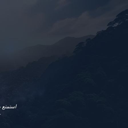
استمتع 
في مرتفعات 