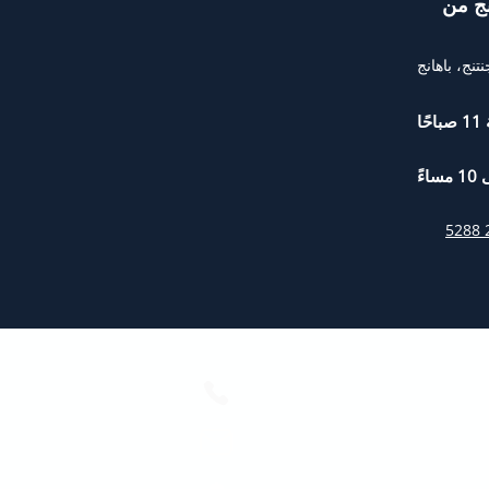
+6010-271 5288
ask@cobnb.com.my
100 أ - 100 ج، جالان إمبي، WP، 55100 كوالالمبور،