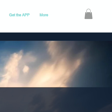
Get the APP
More