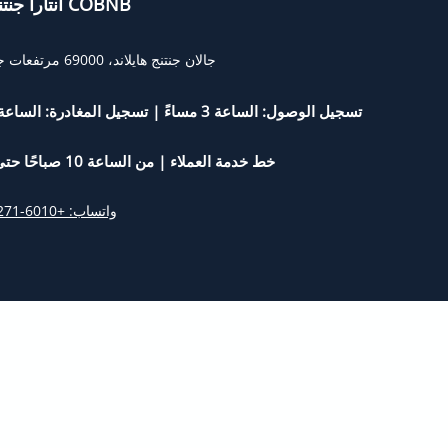
أنتارا جنتنج من COBNB
جالان جنتنج هايلاند، 69000 مرتفعات جنتنج، باهانج
تسجيل الوصول: الساعة 3 مساءً | تسجيل المغادرة: الساعة 11 صباحًا
خط خدمة العملاء | من الساعة 10 صباحًا حتى 10 مساءً
واتساب: +6010-271 5288