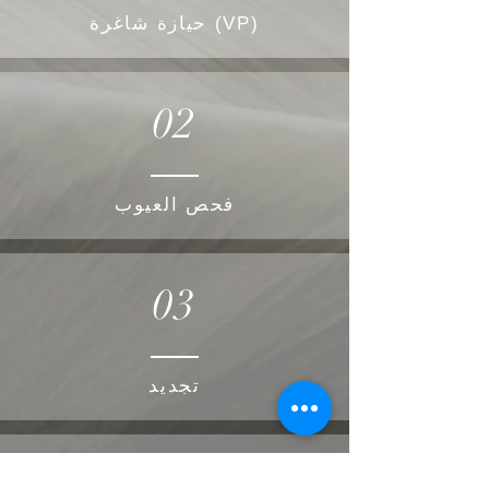
حيازة شاغرة (VP)
02
فحص العيوب
03
تجديد
04